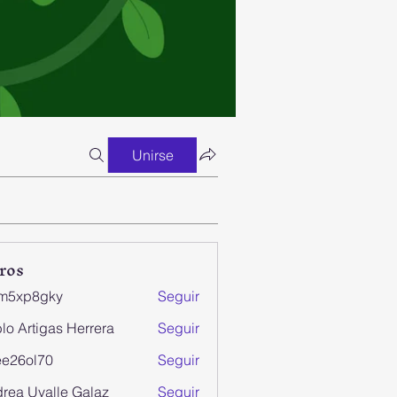
Unirse
ros
m5xp8gky
Seguir
8gky
lo Artigas Herrera
Seguir
e26ol70
Seguir
ol70
rea Uvalle Galaz
Seguir