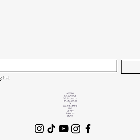
 list.
14888948
571_89471968
548_711_918_211
489_712_819_48
741
888_412_1289018
2918
5217319
914891319
819471