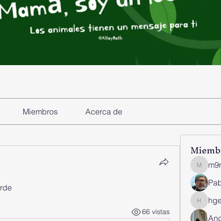
Miembros
Acerca de
Miemb
m9
m9m5xp
Pab
rde 
hge
hgee26
66 vistas
And