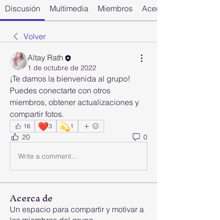
Discusión
Multimedia
Miembros
Acerca de
Volver
Altay Rath
1 de octubre de 2022
¡Te damos la bienvenida al grupo! 
Puedes conectarte con otros 
miembros, obtener actualizaciones y 
compartir fotos.
❤️
💫
16
3
1
20
0
Write a comment...
Acerca de
Un espacio para compartir y motivar a