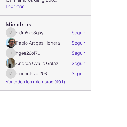
los miembros del grupo
...
Leer más
Miembros
m9m5xp8gky
Seguir
m9m5xp8gky
Pablo Artigas Herrera
Seguir
hgee26ol70
Seguir
hgee26ol70
Andrea Uvalle Galaz
Seguir
mariaclavel208
Seguir
mariaclavel208
Ver todos los miembros (401)
Join our mailing list