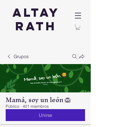
Altay
Rath
Grupos
Mamá, soy un león 🦁
Público
·
401 miembros
Unirse