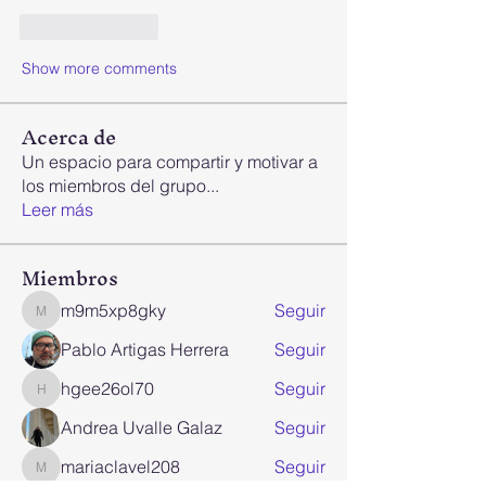
Like
Reply
Show more comments
Acerca de
Un espacio para compartir y motivar a
los miembros del grupo
...
Leer más
Miembros
m9m5xp8gky
Seguir
m9m5xp8gky
Pablo Artigas Herrera
Seguir
hgee26ol70
Seguir
hgee26ol70
Andrea Uvalle Galaz
Seguir
mariaclavel208
Seguir
mariaclavel208