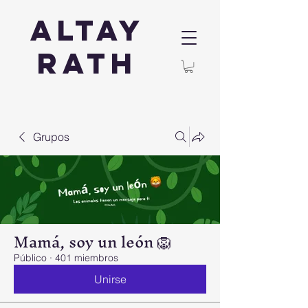
Altay
Rath
Grupos
Mamá, soy un león 🦁
Público
·
401 miembros
Unirse