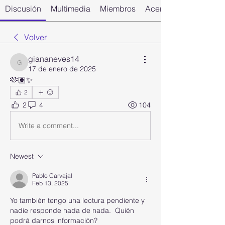
Discusión
Multimedia
Miembros
Acerca de
Volver
giananeves14
giananeves14
17 de enero de 2025
🫶🏽✨
2
2
4
104
Write a comment...
Newest
Pablo Carvajal
Feb 13, 2025
Yo también tengo una lectura pendiente y 
nadie responde nada de nada.  Quién 
podrá darnos información?