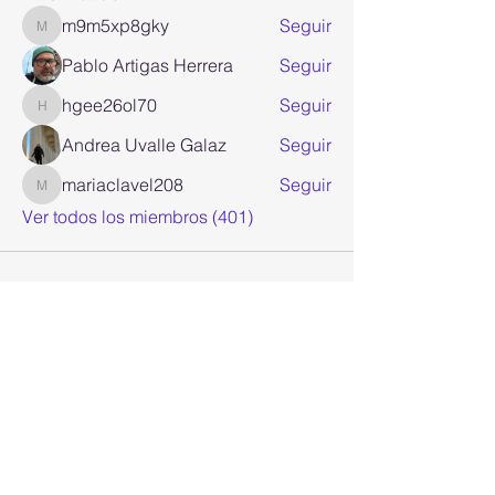
m9m5xp8gky
Seguir
m9m5xp8gky
Pablo Artigas Herrera
Seguir
hgee26ol70
Seguir
hgee26ol70
Andrea Uvalle Galaz
Seguir
mariaclavel208
Seguir
mariaclavel208
Ver todos los miembros (401)
Join our mailing list
Email
*
Subscribe