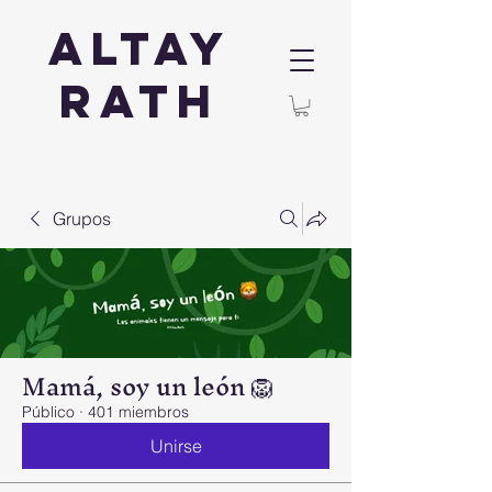
Altay
Rath
Grupos
Mamá, soy un león 🦁
Público
·
401 miembros
Unirse