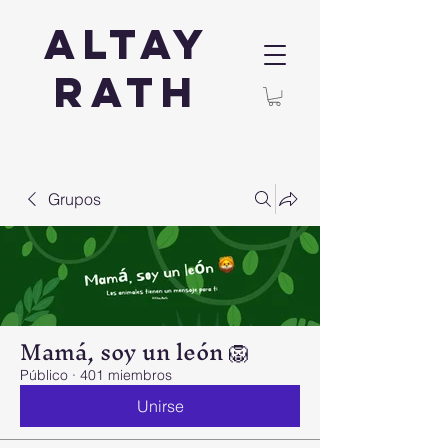
Altay
Rath
Grupos
Mamá, soy un león 🦁
Público
·
401 miembros
Unirse