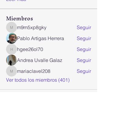
Miembros
m9m5xp8gky
Seguir
m9m5xp8gky
Pablo Artigas Herrera
Seguir
hgee26ol70
Seguir
hgee26ol70
Andrea Uvalle Galaz
Seguir
mariaclavel208
Seguir
mariaclavel208
Ver todos los miembros (401)
Join our mailing list
Email
*