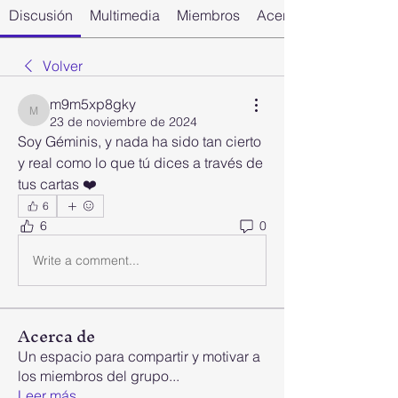
Discusión
Multimedia
Miembros
Acerca de
Volver
m9m5xp8gky
m9m5xp8gky
23 de noviembre de 2024
Soy Géminis, y nada ha sido tan cierto 
y real como lo que tú dices a través de 
tus cartas ❤️
6
6
0
Write a comment...
Acerca de
Un espacio para compartir y motivar a
los miembros del grupo
...
Leer más