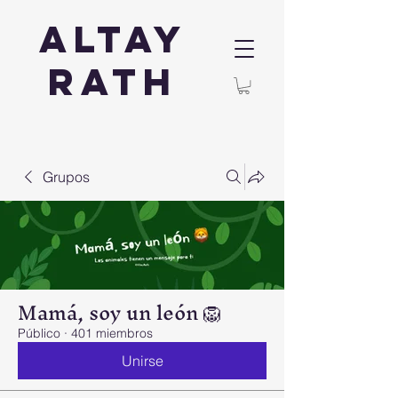
Altay
Rath
Grupos
Mamá, soy un león 🦁
Público
·
401 miembros
Unirse