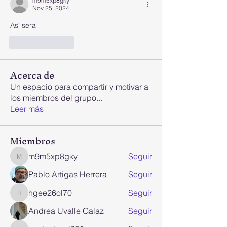
m9m5xp8gky
Nov 25, 2024
Así sera
Like
Reply
Acerca de
Un espacio para compartir y motivar a
los miembros del grupo
...
Leer más
Miembros
m9m5xp8gky
Seguir
m9m5xp8gky
Pablo Artigas Herrera
Seguir
hgee26ol70
Seguir
hgee26ol70
Andrea Uvalle Galaz
Seguir