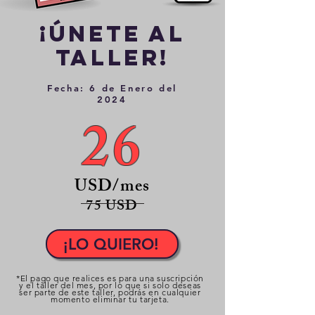
¡Únete al
taller!
Fecha: 6 de Enero del
2024
26
USD/mes
75
USD
¡LO QUIERO!
*El pago que realices es para una suscripción
y el taller del mes, por lo que si solo deseas
ser parte de este taller, podrás en cualquier
momento eliminar tu tarjeta.