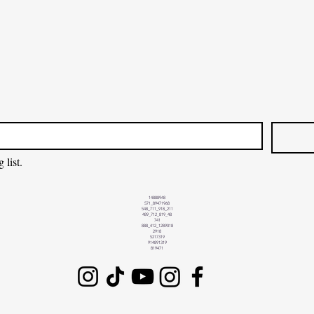
 list.
14888948
571_89471968
548_711_918_211
489_712_819_48
741
888_412_1289018
2918
5217319
914891319
819471