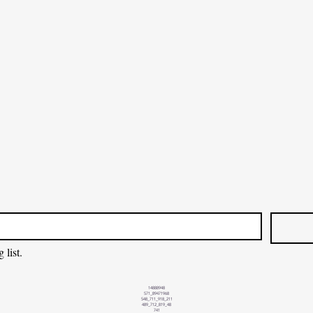
 list.
14888948
571_89471968
548_711_918_211
489_712_819_48
741