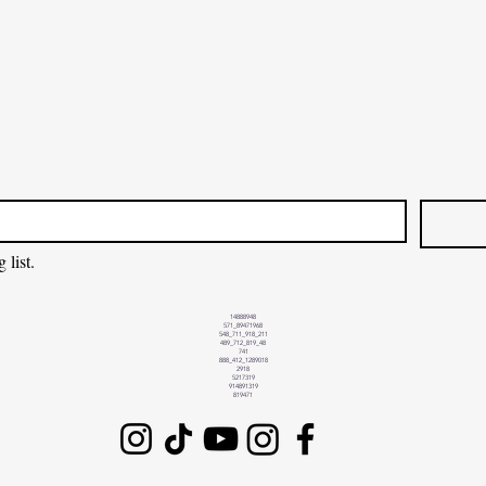
 list.
14888948
571_89471968
548_711_918_211
489_712_819_48
741
888_412_1289018
2918
5217319
914891319
819471